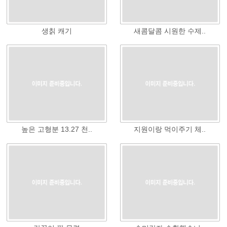
생칡 캐기
새콤달콤 시원한 수제..
높은 고형분 13.27 천..
지원이랑 먹이주기 체..