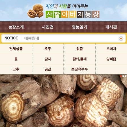
농장소개
사진첩
영농일기
게시판
NOTICE
배송안내
하계 휴가 배송안내
전체상품
호두
칡즙
오미자
콩
감자
참깨,들깨
양파즙
고추
곶감
초당옥수수