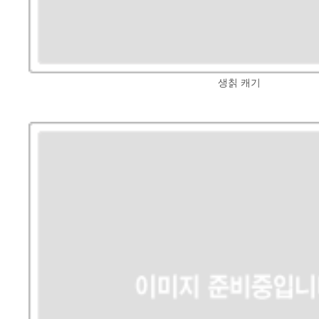
생칡 캐기