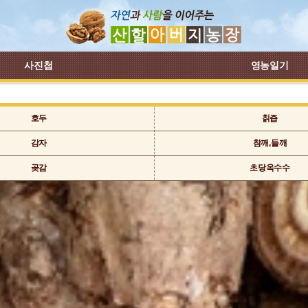
사진첩
영농일기
호두
칡즙
감자
참깨,들깨
곶감
초당옥수수