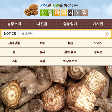
농장소개
사진첩
영농일기
게시판
NOTICE
배송안내
하계 휴가 배송안내
전체상품
호두
칡즙
오미자
콩
감자
참깨,들깨
양파즙
고추
곶감
초당옥수수