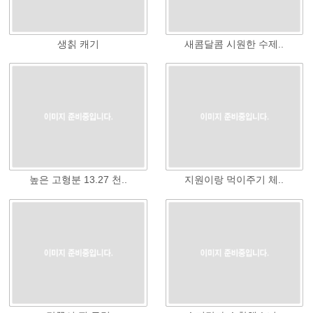
생칡 캐기
새콤달콤 시원한 수제..
높은 고형분 13.27 천..
지원이랑 먹이주기 체..