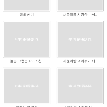
생칡 캐기
새콤달콤 시원한 수제..
높은 고형분 13.27 천..
지원이랑 먹이주기 체..