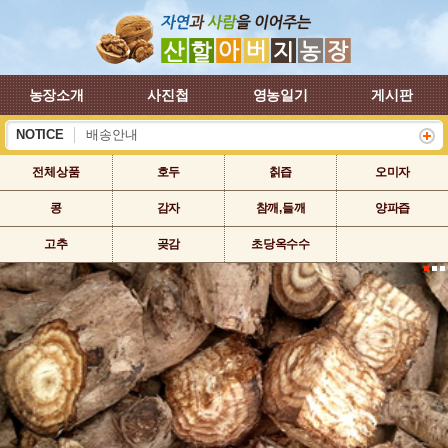
농장소개
사진첩
영농일기
게시판
NOTICE
배송안내
하계 휴가 배송안내
전체상품
호두
칡즙
오미자
콩
감자
참깨,들깨
양파즙
고추
곶감
초당옥수수