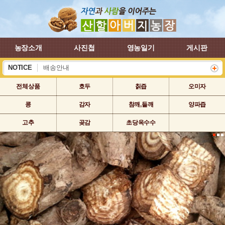
농장소개
사진첩
영농일기
게시판
NOTICE
배송안내
하계 휴가 배송안내
전체상품
호두
칡즙
오미자
콩
감자
참깨,들깨
양파즙
고추
곶감
초당옥수수