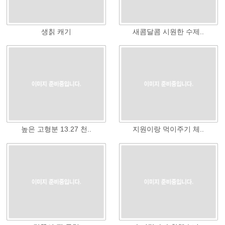
생칡 캐기
새콤달콤 시원한 수제..
높은 고형분 13.27 천..
지원이랑 먹이주기 체..