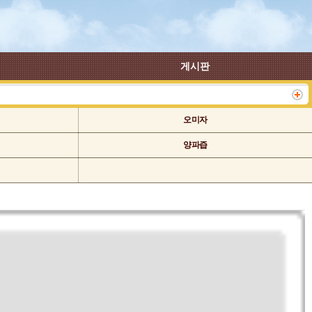
게시판
오미자
양파즙