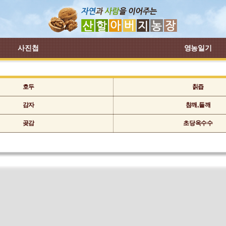
사진첩
영농일기
호두
칡즙
감자
참깨,들깨
곶감
초당옥수수