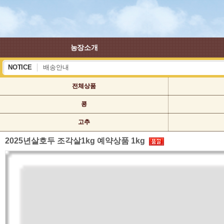
농장소개
NOTICE
배송안내
하계 휴가 배송안내
전체상품
콩
고추
2025년살호두 조각살1kg 예약상품 1kg