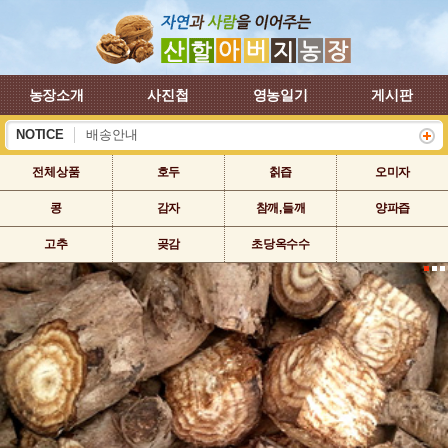
농장소개
사진첩
영농일기
게시판
NOTICE
배송안내
하계 휴가 배송안내
전체상품
호두
칡즙
오미자
콩
감자
참깨,들깨
양파즙
고추
곶감
초당옥수수