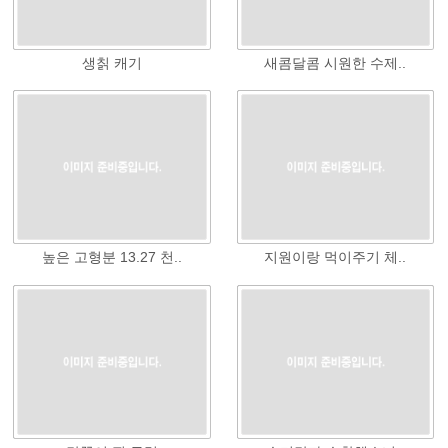
생칡 캐기
새콤달콤 시원한 수제..
높은 고형분 13.27 천..
지원이랑 먹이주기 체..