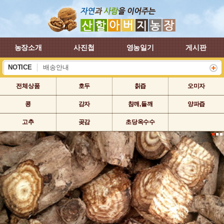
농장소개
사진첩
영농일기
게시판
NOTICE
배송안내
하계 휴가 배송안내
전체상품
호두
칡즙
오미자
콩
감자
참깨,들깨
양파즙
고추
곶감
초당옥수수