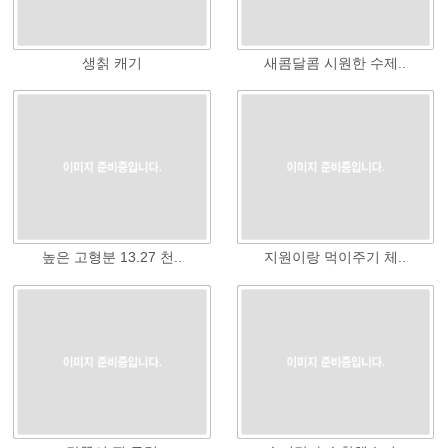
생칡 캐기
새콤달콤 시원한 수제..
높은 고형분 13.27 천..
지원이랑 먹이주기 체..